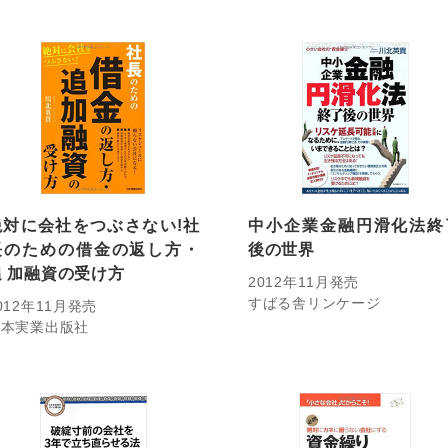
絶対に会社をつぶさない!社
中小企業金融円滑化法終
長のための借金の返し方・
後の世界
追 加融資の受け方
2012年11月発売
すばる舎リンケージ
012年11月発売
日本実業出版社