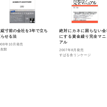
破綻寸前の会社を3年で立ち
絶対にカネに困らない会
直らせる法
にする資金繰り完全マニ
アル
008年10月発売
同友館
2007年8月発売
すばる舎リンケージ