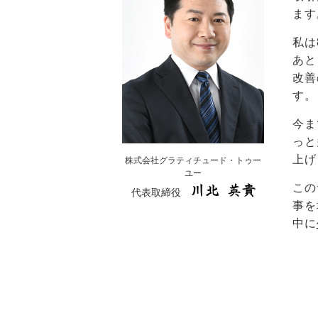
ます
私は
あと
改善
す。
今ま
っと
上げ
株式会社グラティチュード・トゥー
ユー
この
代表取締役
事を
中に