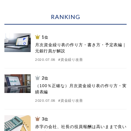
RANKING
1
位
月次資金繰り表の作り方・書き方・予定表編｜
元銀行員が解説
2020.07.08
#
資金繰り改善
2
位
（100％正確な）月次資金繰り表の作り方・実
績表編
2020.07.08
#
資金繰り改善
3
位
赤字の会社、社長の役員報酬は高いままで良い