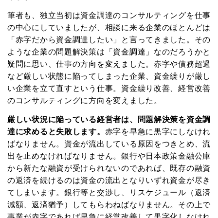
筆者も、独立当初は資金調達のコンサルティングを仕事
の中心にしていましたが、相談に来る企業のほとんどは
「赤字だから資金調達したい」と言ってきました。その
ような企業の問題解決策は「資金調達」なのだろうかと
疑問に思い、仕事の方向を変えました。赤字や債務超過
など厳しい状態に陥ってしまった企業、資金繰りが厳し
い企業を立て直すという仕事。資金繰り改善、経営改善
のコンサルティングに方向を変えました。
厳しい状況に陥っている経営者は、問題解決策を資金調
達に求めると失敗します。
赤字を早急に黒字にしなけれ
ばなりません。資金が流出している原因をつきとめ、流
出を止めなければなりません。銀行や日本政策金融公庫
から新たな融資が受けられないのであれば、既存の融資
の返済を続けるのは資金の流出となりいずれ資金が尽き
てしまいます。銀行等と交渉し、リスケジュール（返済
メルマガ読者募集中!
減額、返済猶予）してもらわねばなりません。その上で
事業が赤字であれば早急に経営改善して黒字化しなけれ