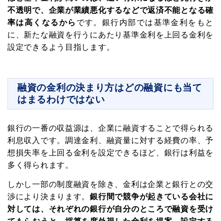
メルマガ読者募集中!
不透明で、企業が業績悪化するなどで返済不能となる確
率は高くなるから
です。銀行内部では基準金利をもと
に、新たな融資を行うにあたり基準金利を上回る金利を
中小企業の経営者向けに資金調達・資金繰り
設定できるよう目指します。
がうまくなる情報を毎週お届けします。
これであなたの会社もお金に困らない!
融資の金利の決まり方はどの融資にも当て
はまるわけではない
下記から職種を選んでください
銀行の一番の収益源は、企業に融資することで得られる
利息収入です。調達金利、融資量に対する経費の率、予
想損失率を上回る金利を設定できるほど、銀行は利益を
登録
プライバシーポリシー
多く得られます。
しかし一部の制度融資を除き、金利は企業と銀行との交
渉により決まります。
銀行間で競争が起きている会社に
対しては、それぞれの銀行が自分のところで融資を受け