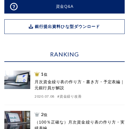
資金Q&A
銀行提出資料ひな型ダウンロード
RANKING
1
位
月次資金繰り表の作り方・書き方・予定表編｜
元銀行員が解説
2020.07.08
#
資金繰り改善
2
位
（100％正確な）月次資金繰り表の作り方・実
績表編