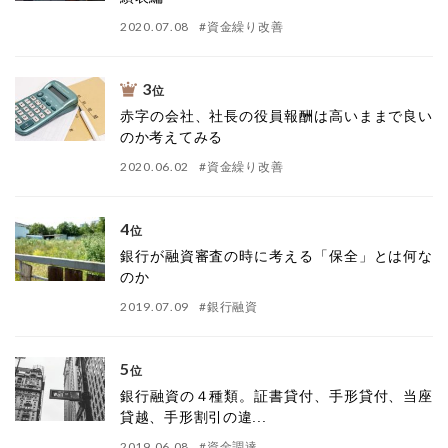
2020.07.08
#
資金繰り改善
3
位
赤字の会社、社長の役員報酬は高いままで良い
のか考えてみる
2020.06.02
#
資金繰り改善
4
位
銀行が融資審査の時に考える「保全」とは何な
のか
2019.07.09
#
銀行融資
5
位
銀行融資の４種類。証書貸付、手形貸付、当座
貸越、手形割引の違...
2019.06.08
#
資金調達