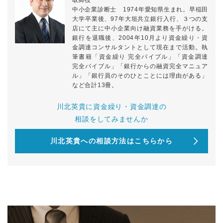
取締役
中小企業診断士 1974年愛知県生まれ。早稲田
大学卒業後、97年大垣共立銀行入行、３つの支
店にて主に中小企業向け融資業務を手がける。
銀行を退職後、2004年10月より資金繰り・資
金調達コンサルタントとして現在まで活動。執
筆書籍「資金繰り 完全バイブル」「資金調達
完全バイブル」「銀行からの融資完全マニュア
ル」「銀行員のそのひとことには理由がある」
など合計13冊。
川北英貴に資金繰り・資金調達の
相談をしてみませんか
川北英貴への相談方法はこちらから