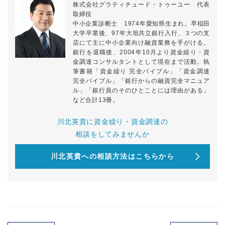
株式会社グラティチュード・トゥーユー 代表
取締役
中小企業診断士 1974年愛知県生まれ。早稲田
大学卒業後、97年大垣共立銀行入行、３つの支
店にて主に中小企業向け融資業務を手がける。
銀行を退職後、2004年10月より資金繰り・資
金調達コンサルタントとして現在まで活動。執
筆書籍「資金繰り 完全バイブル」「資金調達
完全バイブル」「銀行からの融資完全マニュア
ル」「銀行員のそのひとことには理由がある」
など合計13冊。
川北英貴に資金繰り・資金調達の
相談をしてみませんか
川北英貴への相談方法はこちらから