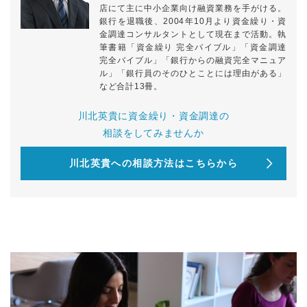
店にて主に中小企業向け融資業務を手がける。
銀行を退職後、2004年10月より資金繰り・資
金調達コンサルタントとして現在まで活動。執
筆書籍「資金繰り 完全バイブル」「資金調達
完全バイブル」「銀行からの融資完全マニュア
ル」「銀行員のそのひとことには理由がある」
など合計13冊。
川北英貴に資金繰り・資金調達の
相談をしてみませんか
川北英貴への相談方法はこちらから