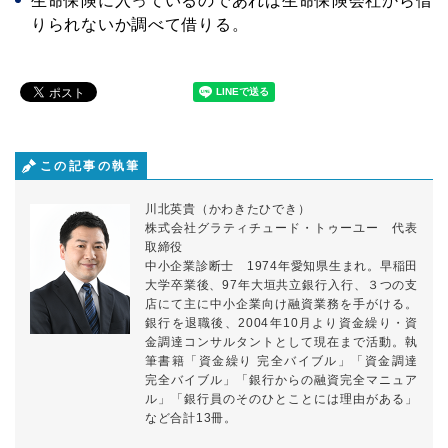
生命保険に入っているのであれば生命保険会社から借
りられないか調べて借りる。
この記事の執筆
川北英貴（かわきたひでき）
株式会社グラティチュード・トゥーユー 代表
取締役
中小企業診断士 1974年愛知県生まれ。早稲田
大学卒業後、97年大垣共立銀行入行、３つの支
店にて主に中小企業向け融資業務を手がける。
銀行を退職後、2004年10月より資金繰り・資
金調達コンサルタントとして現在まで活動。執
筆書籍「資金繰り 完全バイブル」「資金調達
完全バイブル」「銀行からの融資完全マニュア
ル」「銀行員のそのひとことには理由がある」
など合計13冊。