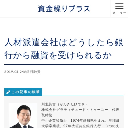
メニュー
人材派遣会社はどうしたら銀
行から融資を受けられるか
2019.05.24
#
銀行融資
この記事の執筆
川北英貴（かわきたひでき）
株式会社グラティチュード・トゥーユー 代表
取締役
中小企業診断士 1974年愛知県生まれ。早稲田
大学卒業後、97年大垣共立銀行入行、３つの支