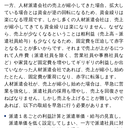
一方、人材派遣会社の売上が縮小してきた場合。拡大し
ている場合とは資金が逆の回転になるため、資金繰りは
楽になる理屈です。しかし多くの人材派遣会社は、売上
が縮小してきても資金繰りは楽になりません。なぜな
ら、売上が少なくなるということは粗利益（売上高－派
遣社員給与）も少なくなるため、固定費を圧迫して赤字
となることが多いからです。それまで売上が上がるにつ
れて人件費（派遣社員を除く、営業社員や事務社員な
ど）や家賃など固定費を増やしてギリギリの利益しか出
ていなかった人材派遣会社であれば、売上が縮小し始め
たとたん、固定費が重荷になり、赤字に転落します。
人材派遣会社が、売上が縮小し始めた場合は、早急に営
業を強化し、派遣社員の採用も増やし、売上を回復させ
ねばなりません。しかし売上を上げることが難しいので
あれば、以下の取組を早急に行う必要があります。
派遣１名ごとの利益計算と派遣単価・給与の見直し。
派遣単価を低く設定してしまい、一方で派遣社員に対