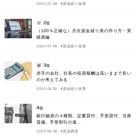
2020.07.08
#
資金繰り改善
2
位
（100％正確な）月次資金繰り表の作り方・実
績表編
2020.07.08
#
資金繰り改善
3
位
赤字の会社、社長の役員報酬は高いままで良い
のか考えてみる
2020.06.02
#
資金繰り改善
4
位
銀行融資の４種類。証書貸付、手形貸付、当座
貸越、手形割引の違...
2019.06.08
#
資金調達