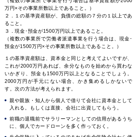
（複数の事業所で事業を行う場合は基準資産額が2000
万円×その事業所数以上であること。）
２．１の基準資産額が、負債の総額の７分の１以上であ
ること。
下記から職種を選んでください
３．現金･預金が1500万円以上であること。
（複数の事業所で労働者派遣事業を行う場合は、現金･
預金が1500万円×その事業所数以上であること。）
登録
プライバシーポリシー
１の基準資産額は、資本金と同じと考えてよいですが、
これが2000万円あれば、余分なものを始めから買わな
いかぎり、預金も1500万円以上となることでしょう。
2000万円が手元にない場合、かき集めるしかないで
す。次の方法が考えられます。
親や親族・知人から個人で借りて会社に資本金として
入れる。もしくは直接、会社に出資してもらう。
前職の退職前でサラリーマンとしての信用があるうち
に、個人でカードローンを多く作っておく。