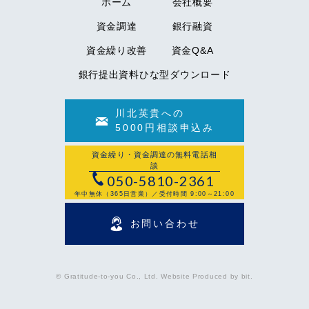
ホーム
会社概要
資金調達
銀行融資
資金繰り改善
資金Q&A
銀行提出資料ひな型ダウンロード
川北英貴への
5000円相談申込み
資金繰り・資金調達の無料電話相
談
050-5810-2361
年中無休（365日営業）／受付時間 9:00～21:00
お問い合わせ
© Gratitude-to-you Co., Ltd. Website Produced by bit.