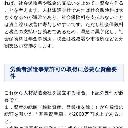
れば、社会保険料や税金の支払いを止めて、資金を作る
ことを考えます。人材派遣会社であれば社会保険料は大
きくなるのが通常であり、社会保険料を支払わないこと
は資金繰り改善に寄与しやすいです。ただし社会保険料
と税金の支払いは義務であるため、早急に黒字化し、社
会保険料は年金事務所、税金は税務署や市役所などと分
割支払い交渉をします。
労働者派遣事業許可の取得に必要な資産要
件
メルマガ読者募集中!
これから人材派遣会社を設立する場合。下記の要件が必
要です。
中小企業の経営者向けに資金調達・資金繰り
１．資産の総額（繰延資産、営業権を除く）から負債の
がうまくなる情報を毎週お届けします。
総額を引いた「基準資産額」が2000万円以上であるこ
これであなたの会社もお金に困らない!
と。