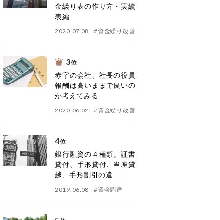
金繰り表の作り方・実績
表編
2020.07.08
#
資金繰り改善
3
位
赤字の会社、社長の役員
報酬は高いままで良いの
か考えてみる
2020.06.02
#
資金繰り改善
4
位
銀行融資の４種類。証書
貸付、手形貸付、当座貸
越、手形割引の違...
2019.06.08
#
資金調達
5