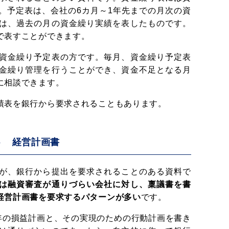
。予定表は、会社の6カ月～1年先までの月次の資
は、過去の月の資金繰り実績を表したものです。
で表すことができます。
資金繰り予定表の方です。毎月、資金繰り予定表
金繰り管理を行うことができ、資金不足となる月
に相談できます。
績表を銀行から要求されることもあります。
５ 経営計画書
が、銀行から提出を要求されることのある資料で
は融資審査が通りづらい会社に対し、稟議書を書
経営計画書を要求するパターンが多い
です。
0年の損益計画と、その実現のための行動計画を書き