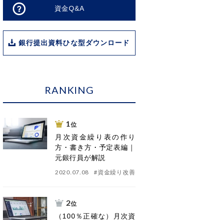
資金Q&A
銀行提出資料ひな型ダウンロード
RANKING
1
位
月次資金繰り表の作り
方・書き方・予定表編｜
元銀行員が解説
2020.07.08
#
資金繰り改善
2
位
（100％正確な）月次資