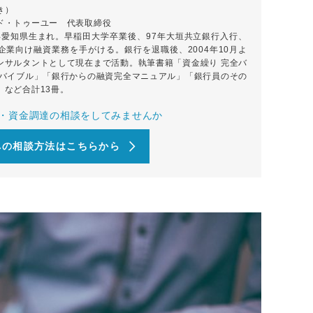
き）
ド・トゥーユー 代表取締役
4年愛知県生まれ。早稲田大学卒業後、97年大垣共立銀行入行、
企業向け融資業務を手がける。銀行を退職後、2004年10月よ
ンサルタントとして現在まで活動。執筆書籍「資金繰り 完全バ
全バイブル」「銀行からの融資完全マニュアル」「銀行員のその
」など合計13冊。
・資金調達の
相談をしてみませんか
への相談方法はこちらから