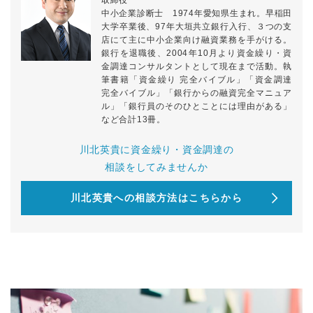
取締役
中小企業診断士 1974年愛知県生まれ。早稲田
大学卒業後、97年大垣共立銀行入行、３つの支
店にて主に中小企業向け融資業務を手がける。
銀行を退職後、2004年10月より資金繰り・資
金調達コンサルタントとして現在まで活動。執
筆書籍「資金繰り 完全バイブル」「資金調達
完全バイブル」「銀行からの融資完全マニュア
ル」「銀行員のそのひとことには理由がある」
など合計13冊。
川北英貴に資金繰り・資金調達の
相談をしてみませんか
川北英貴への相談方法はこちらから