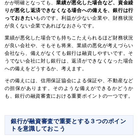
かが明確となっても、
業績が悪化した場合など、資金繰
りが悪化し返済できなくなる場合への備えを、銀行は行
中小企業の経営者向けに資金調達・資金繰り
っておきたい
ものです。利益が少ない企業や、財務状況
がうまくなる情報を毎週お届けします。
が良くない企業であればなおさらです。
これであなたの会社もお金に困らない!
業績が悪化した場合でも持ちこたえられるほど財務状況
が良い会社や、そもそも将来、業績の悪化が考えづらい
会社なら、備えがなくても銀行は融資しやすいです。そ
うでない会社に対し銀行は、返済ができなくなった場合
下記から職種を選んでください
への備えをどうするか、考えます。
その備えには、信用保証協会による保証や、不動産など
登録
プライバシーポリシー
の担保があります。そのような備えができるかどうか
も、銀行の融資審査における重要ポイントの一つです。
銀行が融資審査で重要とする３つのポイン
トを意識しておこう