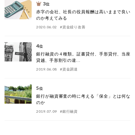
3
位
赤字の会社、社長の役員報酬は高いままで良い
のか考えてみる
2020.06.02
#
資金繰り改善
4
位
銀行融資の４種類。証書貸付、手形貸付、当座
貸越、手形割引の違...
2019.06.08
#
資金調達
5
位
銀行が融資審査の時に考える「保全」とは何な
のか
2019.07.09
#
銀行融資