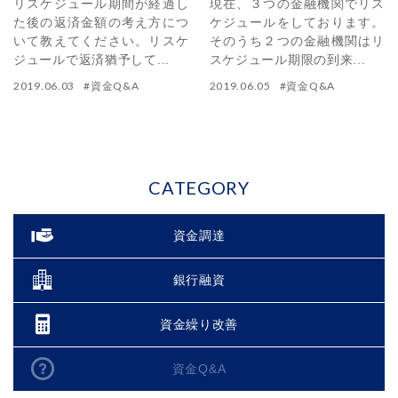
リスケジュール期間が経過し
現在、３つの金融機関でリス
た後の返済金額の考え方につ
ケジュールをしております。
いて教えてください。リスケ
そのうち２つの金融機関はリ
ジュールで返済猶予して...
スケジュール期限の到来...
2019.06.03
#
資金Q&A
2019.06.05
#
資金Q&A
CATEGORY
資金調達
銀行融資
資金繰り改善
資金Q&A