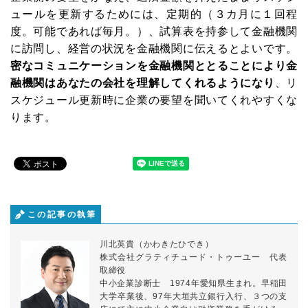
ュールを更新するためには、定期的（３カ月に１回程
度。可能であれば毎月。）、試算表を持参して金融機関
に訪問し、経営の状況を金融機関に伝えるとよいです。
密なコミュニケーションを金融機関ととることにより金
融機関はあなたの会社を理解してくれるようになり
、リ
スケジュール更新時に企業の要望を聞いてくれやすくな
ります。
メルマガ読者募集中!
中小企業の経営者向けに資金調達・資金繰り
がうまくなる情報を毎週お届けします。
この記事の執筆
これであなたの会社もお金に困らない!
川北英貴（かわきたひでき）
株式会社グラティチュード・トゥーユー 代表
取締役
中小企業診断士 1974年愛知県生まれ。早稲田
大学卒業後、97年大垣共立銀行入行、３つの支
下記から職種を選んでください