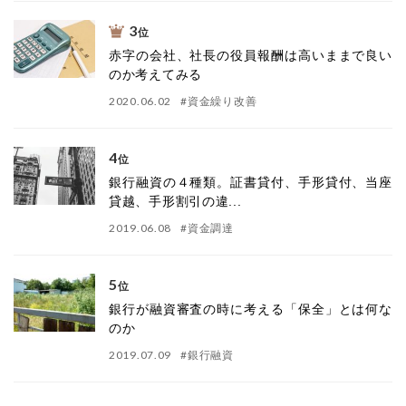
3
位
赤字の会社、社長の役員報酬は高いままで良い
のか考えてみる
2020.06.02
#
資金繰り改善
4
位
銀行融資の４種類。証書貸付、手形貸付、当座
貸越、手形割引の違...
2019.06.08
#
資金調達
5
位
銀行が融資審査の時に考える「保全」とは何な
のか
2019.07.09
#
銀行融資