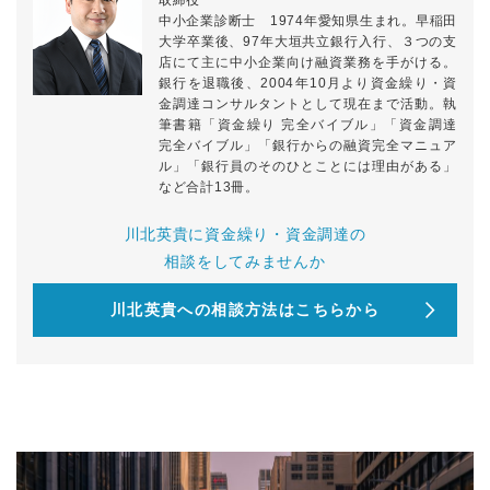
取締役
中小企業診断士 1974年愛知県生まれ。早稲田
大学卒業後、97年大垣共立銀行入行、３つの支
店にて主に中小企業向け融資業務を手がける。
銀行を退職後、2004年10月より資金繰り・資
金調達コンサルタントとして現在まで活動。執
筆書籍「資金繰り 完全バイブル」「資金調達
完全バイブル」「銀行からの融資完全マニュア
ル」「銀行員のそのひとことには理由がある」
など合計13冊。
川北英貴に資金繰り・資金調達の
相談をしてみませんか
川北英貴への相談方法はこちらから