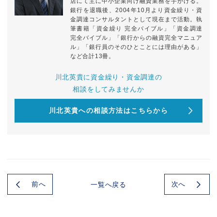
店にて主に中小企業向け融資業務を手がける。
銀行を退職後、2004年10月より資金繰り・資
金調達コンサルタントとして現在まで活動。執
筆書籍「資金繰り 完全バイブル」「資金調達
登録
プライバシーポリシー
完全バイブル」「銀行からの融資完全マニュア
ル」「銀行員のそのひとことには理由がある」
など合計13冊。
川北英貴に資金繰り・資金調達の
相談をしてみませんか
川北英貴への相談方法はこちらから
前へ
次へ
一覧へ戻る