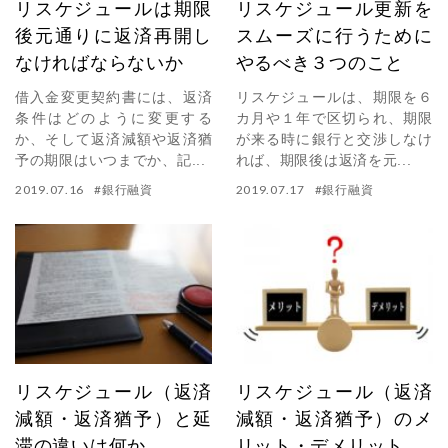
リスケジュールは期限
リスケジュール更新を
後元通りに返済再開し
スムーズに行うために
なければならないか
やるべき３つのこと
借入金変更契約書には、返済
リスケジュールは、期限を６
条件はどのように変更する
カ月や１年で区切られ、期限
か、そして返済減額や返済猶
が来る時に銀行と交渉しなけ
予の期限はいつまでか、記...
れば、期限後は返済を元...
2019.07.16
#
銀行融資
2019.07.17
#
銀行融資
リスケジュール（返済
リスケジュール（返済
減額・返済猶予）と延
減額・返済猶予）のメ
滞の違いは何か
リット・デメリット