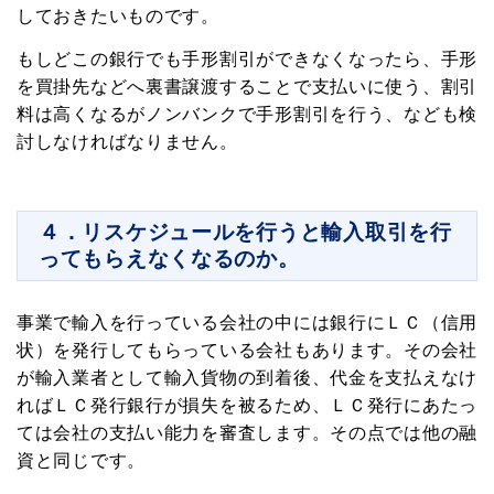
しておきたいものです。
中小企業の経営者向けに資金調達・資金繰り
もしどこの銀行でも手形割引ができなくなったら、手形
がうまくなる情報を毎週お届けします。
を買掛先などへ裏書譲渡することで支払いに使う、割引
これであなたの会社もお金に困らない!
料は高くなるがノンバンクで手形割引を行う、なども検
討しなければなりません。
下記から職種を選んでください
４．リスケジュールを行うと輸入取引を行
ってもらえなくなるのか。
登録
プライバシーポリシー
事業で輸入を行っている会社の中には銀行にＬＣ（信用
状）を発行してもらっている会社もあります。その会社
が輸入業者として輸入貨物の到着後、代金を支払えなけ
ればＬＣ発行銀行が損失を被るため、ＬＣ発行にあたっ
ては会社の支払い能力を審査します。その点では他の融
資と同じです。