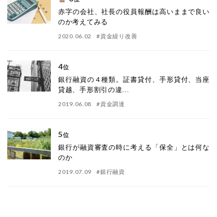
赤字の会社、社長の役員報酬は高いままで良い
のか考えてみる
2020.06.02
#
資金繰り改善
4
位
銀行融資の４種類。証書貸付、手形貸付、当座
貸越、手形割引の違...
2019.06.08
#
資金調達
5
位
銀行が融資審査の時に考える「保全」とは何な
のか
2019.07.09
#
銀行融資