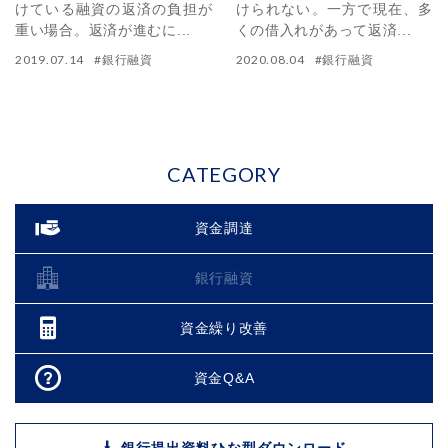
けている融資の返済の負担が
けられない。一方で現在、多
重い場合。返済が進むに...
くの借入れがあって返済...
2019.07.14
#
銀行融資
2020.08.04
#
銀行融資
CATEGORY
資金調達
銀行融資
資金繰り改善
資金Q&A
銀行提出資料ひな型ダウンロード