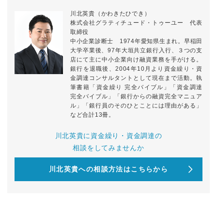
川北英貴（かわきたひでき）
株式会社グラティチュード・トゥーユー 代表
取締役
中小企業診断士 1974年愛知県生まれ。早稲田
大学卒業後、97年大垣共立銀行入行、３つの支
店にて主に中小企業向け融資業務を手がける。
銀行を退職後、2004年10月より資金繰り・資
金調達コンサルタントとして現在まで活動。執
筆書籍「資金繰り 完全バイブル」「資金調達
完全バイブル」「銀行からの融資完全マニュア
ル」「銀行員のそのひとことには理由がある」
など合計13冊。
川北英貴に資金繰り・資金調達の
相談をしてみませんか
川北英貴への相談方法はこちらから