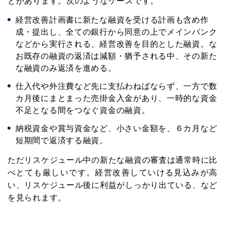
とがあります。次のようなケースです。
経営改善計画書に新たな融資を受ける計画も含め作
成・提出し、全ての銀行から同意の上でメインバンク
などから実行される、経営改善を目的とした融資。な
お既存の融資の返済は減額・猶予される中、その新た
な融資のみ返済を進める。
仕入代や外注費など先に支払わねばならず、一方で数
カ月後にまとまった売掛金入金があり、一時的な資金
不足となる間をつなぐ資金の融資。
納税資金や賞与資金など、小さい金額を、６カ月など
短期間で返済する融資。
ただリスケジュール中の新たな融資の審査は通常時に比
べとても厳しいです。経営改善していける見込みが高
い、リスケジュール後に利益がしっかり出ている、など
を見られます。