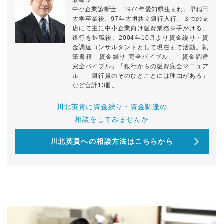
取締役
中小企業診断士 1974年愛知県生まれ。早稲田
大学卒業後、97年大垣共立銀行入行、３つの支
店にて主に中小企業向け融資業務を手がける。
銀行を退職後、2004年10月より資金繰り・資
金調達コンサルタントとして現在まで活動。執
筆書籍「資金繰り 完全バイブル」「資金調達
完全バイブル」「銀行からの融資完全マニュア
ル」「銀行員のそのひとことには理由がある」
など合計13冊。
川北英貴に資金繰り・資金調達の
相談をしてみませんか
川北英貴への相談方法はこちらから