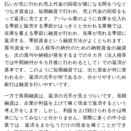
払いが先に行われ売上代金の回収が後になる間をつなぐ
つなぎ資金は、短期融資で行われ、売上代金の回収をも
って返済に充てます。アパレル業のように在庫を仕入れ
る季節と販売する季節がはっきりと分かれる業種では、
在庫を蓄える季節に融資が行われ、在庫が売れる季節に
返済する、季節資金という融資方法がよくとられます。
賞与資金や、法人税等の納付のための納税資金の融資
も、次の賞与や納税が発生するまでの６カ月（法人税等
では中間納付が６カ月後に行われるとして）での返済が
基本です。このように短期融資では、出た資金が何に使
われるか、返済の元手が何であるか、分かりやすいため
銀行は融資を行いやすいです。
一方で長期融資は、返済の元手が見えづらいです。長期
融資は、企業が利益を上げて稼ぐ現金で返済するという
考え方をします。しかし、利益を上げ続けられるかは将
来になってみないと分かりません。実際に多くの中小企
業では、返済をまかなうだけの現金を稼ぐことができ