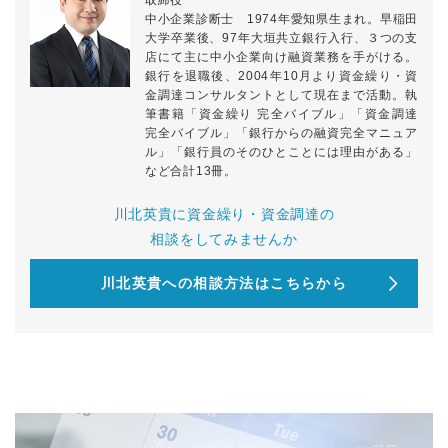
取締役
中小企業診断士 1974年愛知県生まれ。早稲田
大学卒業後、97年大垣共立銀行入行、３つの支
店にて主に中小企業向け融資業務を手がける。
銀行を退職後、2004年10月より資金繰り・資
金調達コンサルタントとして現在まで活動。執
筆書籍「資金繰り 完全バイブル」「資金調達
完全バイブル」「銀行からの融資完全マニュア
ル」「銀行員のそのひとことには理由がある」
など合計13冊。
川北英貴に資金繰り・資金調達の
相談をしてみませんか
川北英貴への相談方法はこちらから