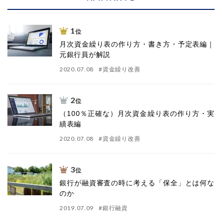
1
位
月次資金繰り表の作り方・書き方・予定表編｜
元銀行員が解説
2020.07.08
#
資金繰り改善
2
位
（100％正確な）月次資金繰り表の作り方・実
績表編
2020.07.08
#
資金繰り改善
3
位
銀行が融資審査の時に考える「保全」とは何な
のか
2019.07.09
#
銀行融資