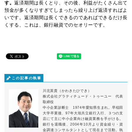
がうまくなる情報を毎週お届けします。
す。
返済期間は長くとり、その後、利益がたくさん出て
これであなたの会社もお金に困らない!
預金が多くなりすぎてしまったら繰り上げ返済すればよ
いです。返済期間は長くできるのであればできるだけ長
くする、これは、銀行融資でのセオリーです。
下記から職種を選んでください
登録
プライバシーポリシー
この記事の執筆
川北英貴（かわきたひでき）
株式会社グラティチュード・トゥーユー 代表
取締役
中小企業診断士 1974年愛知県生まれ。早稲田
大学卒業後、97年大垣共立銀行入行、３つの支
店にて主に中小企業向け融資業務を手がける。
銀行を退職後、2004年10月より資金繰り・資
金調達コンサルタントとして現在まで活動。執