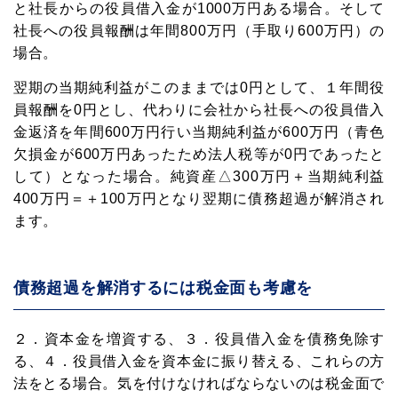
と社長からの役員借入金が1000万円ある場合。そして
中小企業の経営者向けに資金調達・資金繰り
社長への役員報酬は年間800万円（手取り600万円）の
がうまくなる情報を毎週お届けします。
場合。
これであなたの会社もお金に困らない!
翌期の当期純利益がこのままでは0円として、１年間役
員報酬を0円とし、代わりに会社から社長への役員借入
金返済を年間600万円行い当期純利益が600万円（青色
欠損金が600万円あったため法人税等が0円であったと
下記から職種を選んでください
して）となった場合。純資産△300万円＋当期純利益
400万円＝＋100万円となり翌期に債務超過が解消され
ます。
登録
プライバシーポリシー
債務超過を解消するには税金面も考慮を
２．資本金を増資する、３．役員借入金を債務免除す
る、４．役員借入金を資本金に振り替える、これらの方
法をとる場合。気を付けなければならないのは税金面で