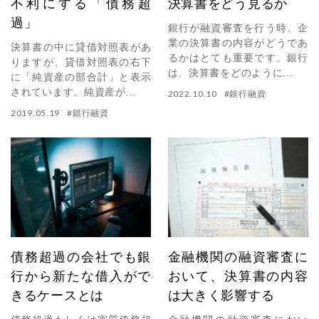
不利にする「債務超
決算書をどう見るか
過」
銀行が融資審査を行う時、企
業の決算書の内容がどうであ
決算書の中に貸借対照表があ
るかはとても重要です。銀行
りますが、貸借対照表の右下
は、決算書をどのように...
に「純資産の部合計」と表示
されています。純資産が...
2022.10.10
#
銀行融資
2019.05.19
#
銀行融資
債務超過の会社でも銀
金融機関の融資審査に
行から新たな借入がで
おいて、決算書の内容
きるケースとは
は大きく影響する