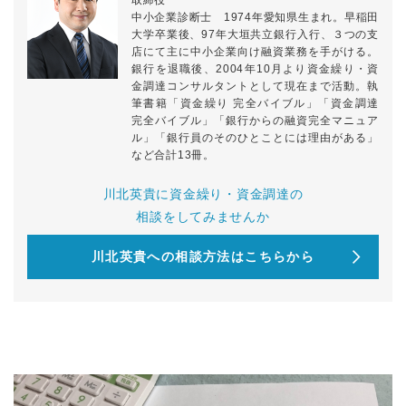
取締役
中小企業診断士 1974年愛知県生まれ。早稲田
大学卒業後、97年大垣共立銀行入行、３つの支
店にて主に中小企業向け融資業務を手がける。
銀行を退職後、2004年10月より資金繰り・資
金調達コンサルタントとして現在まで活動。執
筆書籍「資金繰り 完全バイブル」「資金調達
完全バイブル」「銀行からの融資完全マニュア
ル」「銀行員のそのひとことには理由がある」
など合計13冊。
川北英貴に資金繰り・資金調達の
相談をしてみませんか
川北英貴への相談方法はこちらから