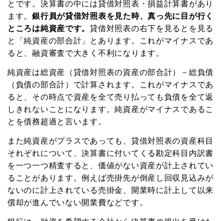
とです。決算書の中には貸借対照表・損益計算書があり
ます。
銀行員が貸借対照表を見た時、真っ先に目が行く
ところは純資産です。
貸借対照表の右下を見るとを見る
と「純資産の部合計」とあります。これがマイナスであ
ると、融資審査で大きく不利になります。
純資産は総資産（貸借対照表の資産の部合計）－総負債
（負債の部合計）で計算されます。これがマイナスであ
ると、その時点で資産を全て売り払っても負債を全て返
しきれないことになります。純資産がマイナスであるこ
とを債務超過と言います。
また純資産がプラスであっても、貸借対照表の資産科目
それぞれについて、決算書に付いてくる勘定科目内訳書
を一つ一つ精査すると、価値がない資産が計上されてい
ることがあります。例えば売掛先が倒産し回収見込みが
ないのに計上されている売掛金、開業時に計上して以来
償却が進んでいない開業費などです。