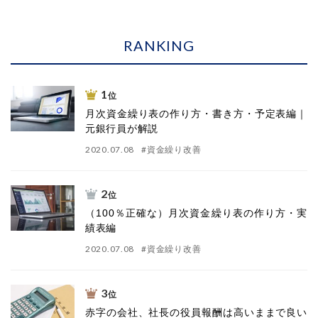
RANKING
1
位
月次資金繰り表の作り方・書き方・予定表編｜
元銀行員が解説
2020.07.08
#
資金繰り改善
2
位
（100％正確な）月次資金繰り表の作り方・実
績表編
2020.07.08
#
資金繰り改善
3
位
赤字の会社、社長の役員報酬は高いままで良い