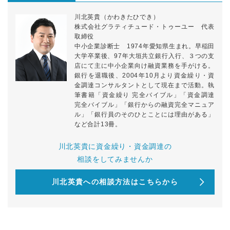
川北英貴（かわきたひでき）
株式会社グラティチュード・トゥーユー 代表
取締役
中小企業診断士 1974年愛知県生まれ。早稲田
大学卒業後、97年大垣共立銀行入行、３つの支
店にて主に中小企業向け融資業務を手がける。
銀行を退職後、2004年10月より資金繰り・資
金調達コンサルタントとして現在まで活動。執
筆書籍「資金繰り 完全バイブル」「資金調達
完全バイブル」「銀行からの融資完全マニュア
ル」「銀行員のそのひとことには理由がある」
など合計13冊。
川北英貴に資金繰り・資金調達の
相談をしてみませんか
川北英貴への相談方法はこちらから