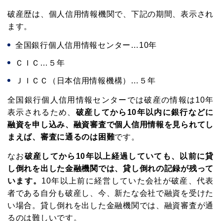
破産歴は、個人信用情報機関で、下記の期間、表示され
ます。
全国銀行個人信用情報センター…10年
ＣＩＣ…５年
ＪＩＣＣ（日本信用情報機構）…５年
全国銀行個人信用情報センターでは破産の情報は10年
表示されるため、
破産してから10年以内に銀行などに
メルマガ読者募集中!
融資を申し込み、融資審査で個人信用情報を見られてし
まえば、審査に通るのは困難
です。
中小企業の経営者向けに資金調達・資金繰り
なお
破産してから10年以上経過していても、以前に貸
がうまくなる情報を毎週お届けします。
し倒れを出した金融機関では、貸し倒れの記録が残って
これであなたの会社もお金に困らない!
います。
10年以上前に経営していた会社が破産、代表
者である自分も破産し、今、新たな会社で融資を受けた
い場合。貸し倒れを出した金融機関では、融資審査が通
るのは難しいです。