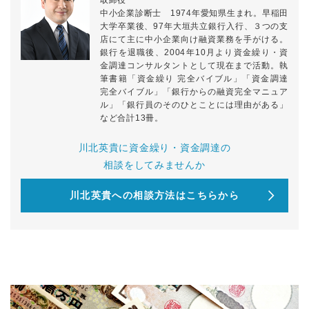
取締役
中小企業診断士 1974年愛知県生まれ。早稲田
大学卒業後、97年大垣共立銀行入行、３つの支
店にて主に中小企業向け融資業務を手がける。
銀行を退職後、2004年10月より資金繰り・資
金調達コンサルタントとして現在まで活動。執
筆書籍「資金繰り 完全バイブル」「資金調達
完全バイブル」「銀行からの融資完全マニュア
ル」「銀行員のそのひとことには理由がある」
など合計13冊。
川北英貴に資金繰り・資金調達の
相談をしてみませんか
川北英貴への相談方法はこちらから