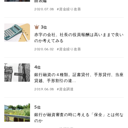
績表編
2020.07.08
#
資金繰り改善
3
位
赤字の会社、社長の役員報酬は高いままで良い
のか考えてみる
2020.06.02
#
資金繰り改善
4
位
銀行融資の４種類。証書貸付、手形貸付、当座
貸越、手形割引の違...
2019.06.08
#
資金調達
5
位
銀行が融資審査の時に考える「保全」とは何な
のか