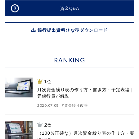
資金Q&A
銀行提出資料ひな型ダウンロード
RANKING
1
位
月次資金繰り表の作り方・書き方・予定表編｜
元銀行員が解説
2020.07.08
#
資金繰り改善
2
位
（100％正確な）月次資金繰り表の作り方・実