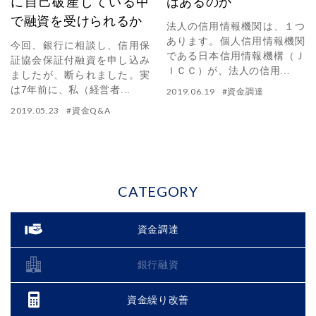
に自己破産している中
はあるのか
で融資を受けられるか
法人の信用情報機関は、１つ
あります。個人信用情報機関
今回、銀行に相談し、信用保
である日本信用情報機構（Ｊ
証協会保証付融資を申し込み
ＩＣＣ）が、法人の信用...
ましたが、断られました。実
は7年前に、私（経営者...
2019.06.19
#
資金調達
2019.05.23
#
資金Q&A
CATEGORY
資金調達
銀行融資
資金繰り改善