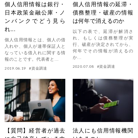
個人信用情報は銀行・
個人信用情報の延滞・
日本政策金融公庫・ノ
債務整理・破産の情報
ンバンクでどう見ら
は何年で消えるのか
れ...
以下の表で、延滞が解消さ
れ、もしくは債務整理が実
個人信用情報とは、個人の借
行、破産が決定されてから、
入れや、個人が連帯保証人と
何年でその情報が消えるの
なっている借入れに関する情
か...
報のことです。代表者と...
2020.07.08
#
資金調達
2019.06.19
#
資金調達
【質問】経営者が過去
法人にも信用情報機関